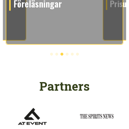
Föreläsningar
Prisu
Partners